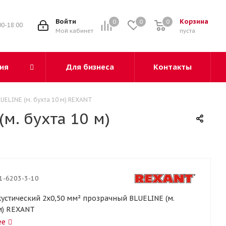
3
Войти
Корзина
0
0
0
00-18:00
Мой кабинет
пуста
ия
Для бизнеса
Контакты
UELINE (м. бухта 10 м) REXANT
м. бухта 10 м)
1-6203-3-10
кустический 2х0,50 мм² прозрачный BLUELINE (м.
м) REXANT
ее