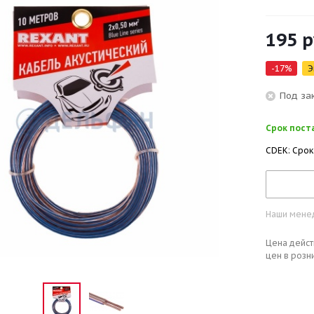
195
р
-
17
%
Э
Под за
Срок поста
CDEK: Срок
Наши менед
Цена дейст
цен в розн