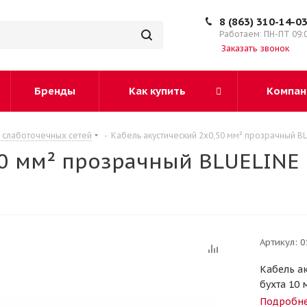
8 (863) 310-14-0
Работаем: ПН-ПТ 09:
Заказать звонок
Бренды
Как купить
Компан
 слаботочечных сетей
-
Кабель акустический 2х0,50 мм² прозрачный BL
0 мм² прозрачный BLUELINE (
Артикул:
0
Кабель а
бухта 10 
Подробн