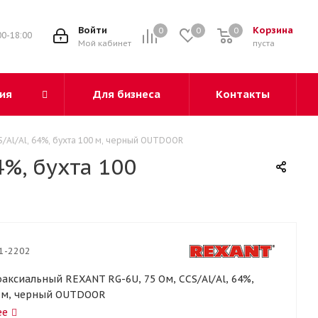
3
Войти
Корзина
0
0
0
00-18:00
Мой кабинет
пуста
ия
Для бизнеса
Контакты
/Al/Al, 64%, бухта 100 м, черный OUTDOOR
4%, бухта 100
1-2202
аксиальный REXANT RG-6U, 75 Ом, CCS/Al/Al, 64%,
0 м, черный OUTDOOR
ее