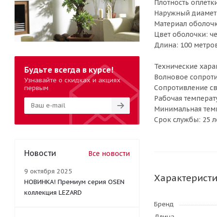
Плотность оплетки
Наружный диаметр
Материал оболочк
Цвет оболочки: ч
Длина: 100 метро
Технические хара
Будьте всегда в курсе!
Волновое сопроти
Узнавайте о скидках и акциях
Сопротивление св
первым
Рабочая температу
Минимальная темп
Срок службы: 25 л
Новости
Все новости
9 октября 2025
Характерист
НОВИНКА! Премиум серия OSEN
коллекция LEZARD
Бренд
Длина