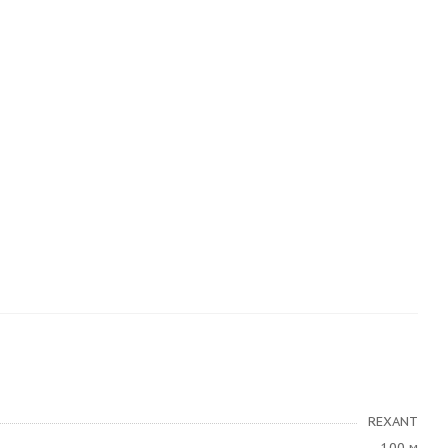
REXANT
100 м