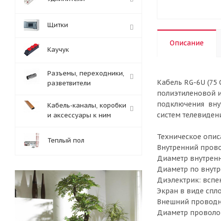
Щитки
Описание
Каучук
Разъемы, переходники,
Кабель RG-6U (75
разветвители
полиэтиленовой и
подключения вну
Кабель-каналы, коробки
систем телевиден
и аксессуары к ним
Техническое опис
Теплый пол
Внутренний прово
Диаметр внутренн
Диаметр по внутр
Диэлектрик: вспе
Экран в виде сп
Внешний проводн
Диаметр проволок