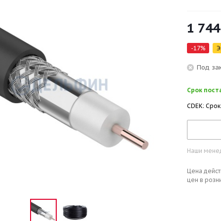
1 744
-
17
%
Э
Под за
Срок поста
CDEK: Срок
Наши менед
Цена дейст
цен в розн