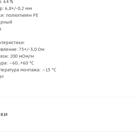
: 64 %
: 6,8+/-0,2 мм
и: полиэтилен PE
ерный
в
ктеристики:
вление: 75+/-3,0 Ом
язи: 200 мОм/м
ра: –60...+60 °С
ература монтажа: –15 °С
ет
ики