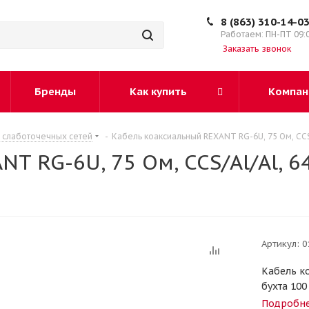
8 (863) 310-14-0
Работаем: ПН-ПТ 09:
Заказать звонок
Бренды
Как купить
Компан
 слаботочечных сетей
-
Кабель коаксиальный REXANT RG-6U, 75 Ом, CCS
 RG-6U, 75 Ом, CCS/Al/Al, 6
Артикул:
0
Кабель ко
бухта 10
Подробн