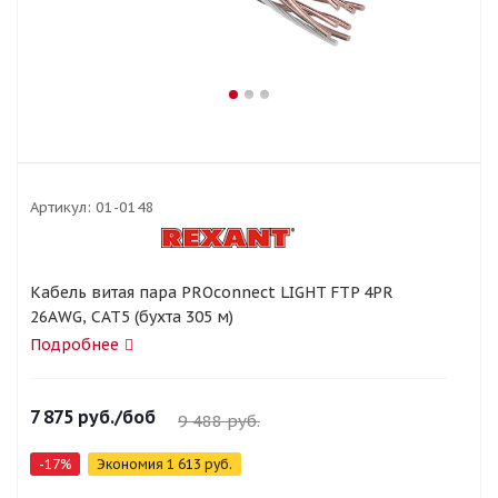
Артикул:
01-0148
Кабель витая пара PROconnect LIGHT FTP 4PR
26AWG, CAT5 (бухта 305 м)
Подробнее
7 875
руб.
/боб
9 488
руб.
-
17
%
Экономия
1 613
руб.