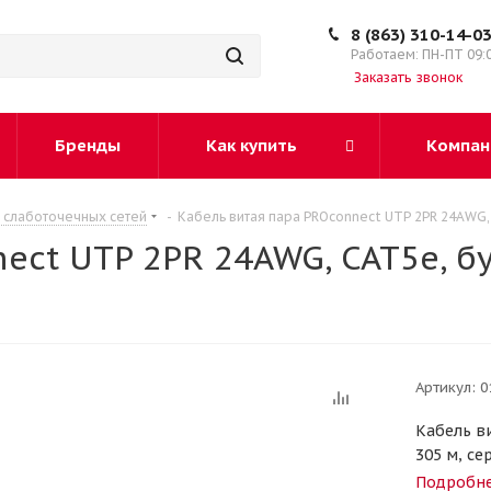
8 (863) 310-14-0
Работаем: ПН-ПТ 09:
Заказать звонок
Бренды
Как купить
Компан
 слаботочечных сетей
-
Кабель витая пара PROconnect UTP 2PR 24AWG, 
ect UTP 2PR 24AWG, CAT5e, бу
Артикул:
0
Кабель в
305 м, се
Подробн