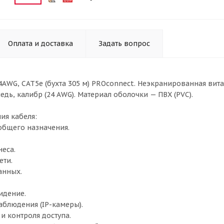
Оплата и доставка
Задать вопрос
4AWG, CAT5e (бухта 305 м) PROconnect. Неэкранированная ви
едь, калибр (24 AWG). Материал оболочки — ПВХ (PVC).
ия кабеля:
 общего назначения.
неса.
ети.
анных.
идение.
аблюдения (IP-камеры).
и контроля доступа.