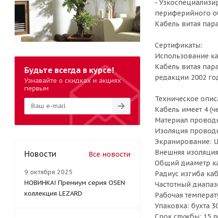
- Узкоспециализи
периферийного об
Кабель витая пар
Сертификаты:
Использование ка
Кабель витая пара
Будьте всегда в курсе!
редакции 2002 год
Узнавайте о скидках и акциях
первым
Техническое опис
Кабель имеет 4 (ч
Материал провод
Изоляция проводн
Экранирование: U
Внешняя изоляция
Новости
Все новости
Общий диаметр ка
9 октября 2025
Радиус изгиба ка
НОВИНКА! Премиум серия OSEN
Частотный диапаз
коллекция LEZARD
Рабочая температ
Упаковка: бухта 3
Срок службы: 15 л