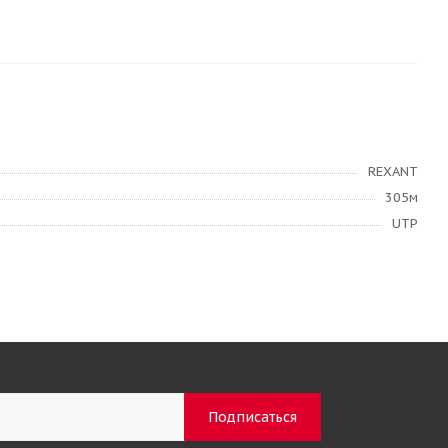
REXANT
305м
UTP