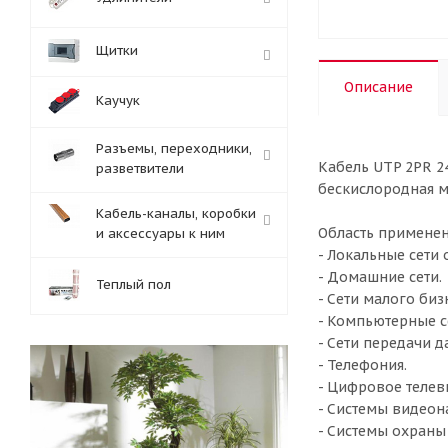
Щитки
Описание
Каучук
Разъемы, переходники,
Кабель UTP 2PR 2
разветвители
бескислородная м
Кабель-каналы, коробки
Область применен
и аксессуары к ним
- Локальные сети
- Домашние сети.
Теплый пол
- Сети малого биз
- Компьютерные с
- Сети передачи д
- Телефония.
- Цифровое телев
- Системы видеон
- Системы охраны 