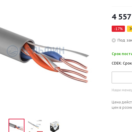
4 557
-
17
%
Э
Под за
Срок поста
CDEK: Срок
Наши менед
Цена дейст
цен в розн