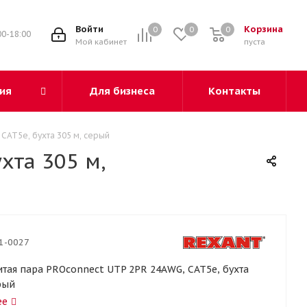
3
Войти
Корзина
0
0
0
00-18:00
Мой кабинет
пуста
ия
Для бизнеса
Контакты
CAT5e, бухта 305 м, серый
хта 305 м,
1-0027
итая пара PROconnect UTP 2PR 24AWG, CAT5e, бухта
рый
ее