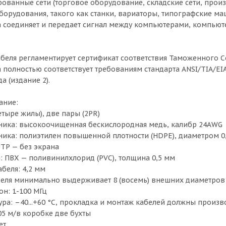
рованные сети (торговое оборудование, складские сети, прои
орудования, такого как станки, вариаторы, типографские ма
а соединяет и передает сигнал между компьютерами, компьют
беля регламентирует сертификат соответствия Таможенного С
 полностью соответствует требованиям стандарта ANSI/TIA/EIA
а (издание 2).
ание:
етыре жилы), две пары (2PR)
ника: высокоочищенная бескислородная медь, калибр 24AWG
ика: полиэтилен повышенной плотности (HDPE), диаметром 0
TP — без экрана
: ПВХ — поливинилхлорид (PVC), толщина 0,5 мм
беля: 4,2 мм
беля минимально выдерживает 8 (восемь) внешних диаметров
он: 1-100 МГц
ура: –40...+60 °C, прокладка и монтаж кабелей должны произв
05 м/в коробке две бухты
ет