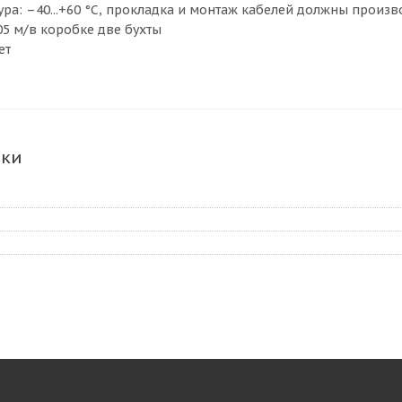
ура: –40...+60 °C, прокладка и монтаж кабелей должны произв
05 м/в коробке две бухты
ет
ики