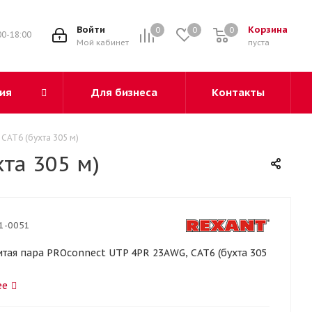
3
Войти
Корзина
0
0
0
00-18:00
Мой кабинет
пуста
ия
Для бизнеса
Контакты
CAT6 (бухта 305 м)
та 305 м)
1-0051
тая пара PROconnect UTP 4PR 23AWG, CAT6 (бухта 305
ее