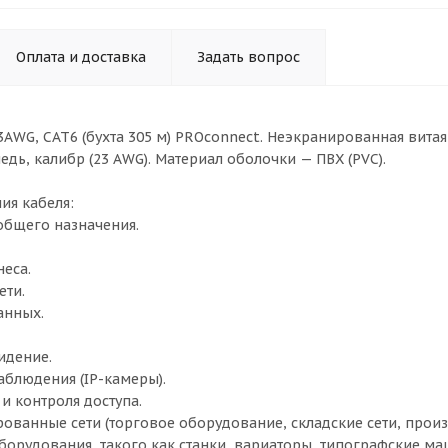
Оплата и доставка
Задать вопрос
3AWG, CAT6 (бухта 305 м) PROconnect. Неэкранированная вит
едь, калибр (23 AWG). Материал оболочки — ПВХ (PVC).
ия кабеля:
 общего назначения.
неса.
ети.
анных.
идение.
аблюдения (IP-камеры).
и контроля доступа.
рованные сети (торговое оборудование, складские сети, прои
орудования, такого как станки, вариаторы, типографские ма