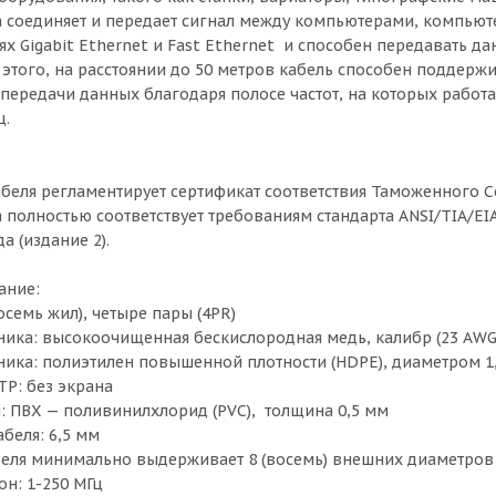
а соединяет и передает сигнал между компьютерами, компьют
ях Gigabit Ethernet и Fast Ethernet и способен передавать да
 этого, на расстоянии до 50 метров кабель способен поддержив
 передачи данных благодаря полосе частот, на которых работ
ц.
беля регламентирует сертификат соответствия Таможенного С
 полностью соответствует требованиям стандарта ANSI/TIA/EIA
а (издание 2).
ание:
осемь жил), четыре пары (4PR)
ика: высокоочищенная бескислородная медь, калибр (23 AWG
ика: полиэтилен повышенной плотности (HDPE), диаметром 1
P: без экрана
: ПВХ — поливинилхлорид (PVC), толщина 0,5 мм
беля: 6,5 мм
беля минимально выдерживает 8 (восемь) внешних диаметров 
он: 1-250 МГц