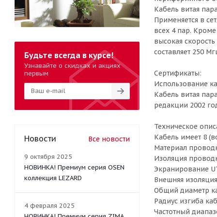
Кабель витая пар
Применяется в сет
всех 4 пар. Кроме
высокая скорость
составляет 250 Мг
Будьте всегда в курсе!
Узнавайте о скидках и акциях
Сертификаты:
первым
Использование ка
Кабель витая пара
редакции 2002 год
Техническое опис
Кабель имеет 8 (в
Новости
Все новости
Материал проводн
9 октября 2025
Изоляция проводн
НОВИНКА! Премиум серия OSEN
Экранирование UT
коллекция LEZARD
Внешняя изоляция
Общий диаметр ка
Радиус изгиба ка
4 февраля 2025
Частотный диапаз
НОВИНКА! Премиум серия ZIMA