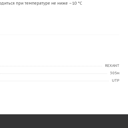
одиться при температуре не ниже –10 °С
REXANT
305м
UTP