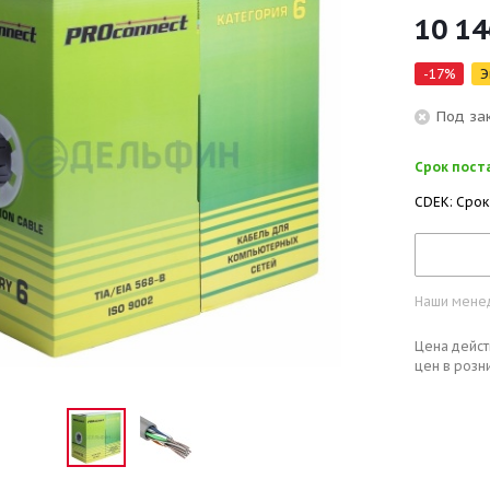
10 14
-
17
%
Э
Под за
Срок поста
CDEK: Срок
Наши менед
Цена дейст
цен в розн