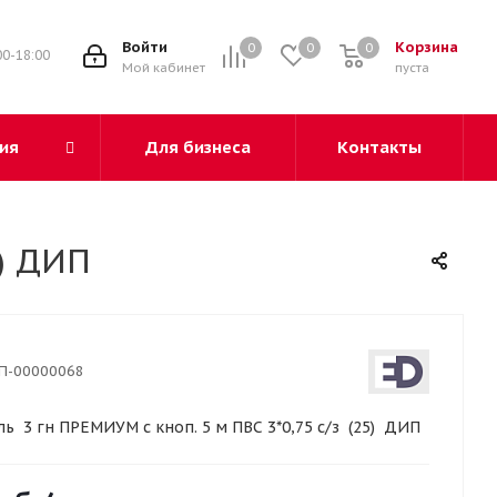
3
Войти
Корзина
0
0
0
00-18:00
Мой кабинет
пуста
ия
Для бизнеса
Контакты
5) ДИП
П-00000068
ь 3 гн ПРЕМИУМ с кноп. 5 м ПВС 3*0,75 с/з (25) ДИП