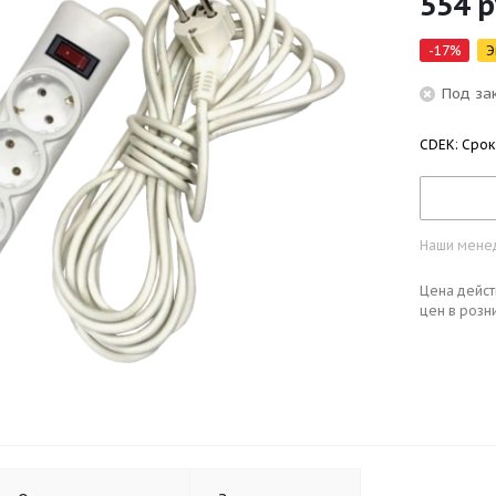
554
р
-
17
%
Э
Под за
CDEK: Срок
Наши менед
Цена дейст
цен в розн