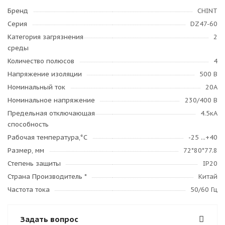
Бренд
CHINT
Серия
DZ47-60
Категория загрязнения
2
среды
Количество полюсов
4
Напряжение изоляции
500 В
Номинальный ток
20А
Номинальное напряжение
230/400 В
Предельная отключающая
4.5кА
способность
Рабочая температура,°C
-25 ...+40
Размер, мм
72*80*77.8
Степень защиты
IP20
Страна Производитель *
Китай
Частота тока
50/60 Гц
Задать вопрос