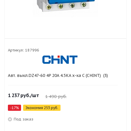
Артикул:
187996
Авт. выкл.DZ47-60 4P 20A 4.5KA х-ка C (CHINT) (3)
1 237
руб.
/шт
1 490
руб.
-
17
%
Экономия
253
руб.
Под заказ