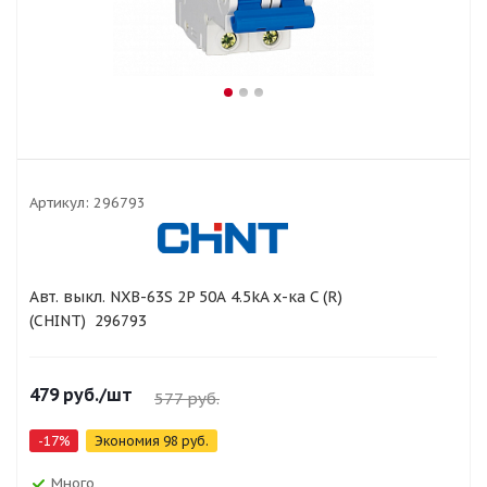
Артикул:
296793
Авт. выкл. NXB-63S 2P 50А 4.5kA х-ка C (R)
(CHINT) 296793
479
руб.
/шт
577
руб.
-
17
%
Экономия
98
руб.
Много