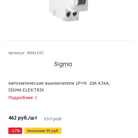
Артикул:
4SN110C
Автоматические выключатели 1P+N 10A 4.5kA,
SIGMA ELEKTRIK
Подробнее
462
руб.
/шт
557
руб.
-
17
%
Экономия
95
руб.