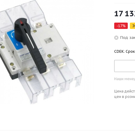
17 13
-
17
%
Э
Под за
CDEK: Срок
Наши менед
Цена дейст
цен в розн