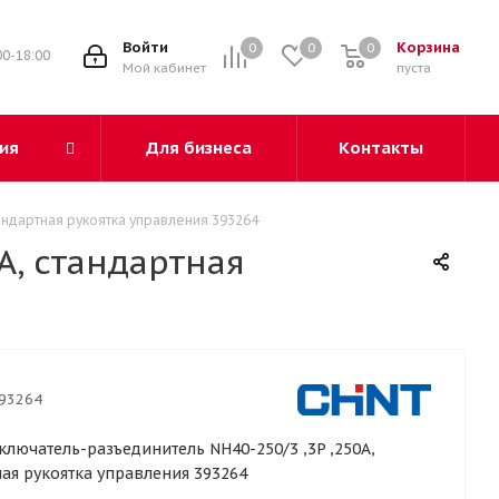
3
Войти
Корзина
0
0
0
00-18:00
Мой кабинет
пуста
ия
Для бизнеса
Контакты
андартная рукоятка управления 393264
А, стандартная
93264
лючатель-разъединитель NH40-250/3 ,3P ,250А,
ая рукоятка управления 393264