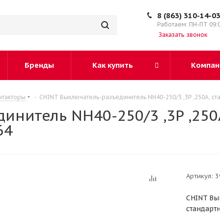
8 (863) 310-14-0
Работаем: ПН-ПТ 09:
Заказать звонок
Бренды
Как купить
Компан
нтакторы
-
CHINT Выключатель-разъединитель NH40-250/3 ,3P ,250А, ст
нитель NH40-250/3 ,3P ,250
64
Артикул:
3
CHINT Вык
стандартн