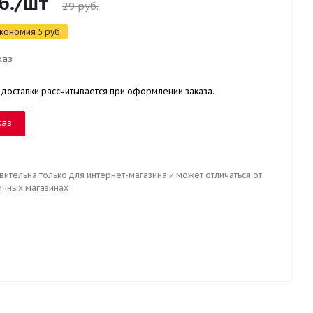
б.
/шт
29
руб.
кономия
5
руб.
каз
 доставки рассчитывается при оформлении заказа.
каз
вительна только для интернет-магазина и может отличаться от
ичных магазинах