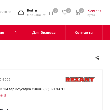
3
Войти
Корзина
0
0
0
00-18:00
Мой кабинет
пуста
ия
Для бизнеса
Контакты
0-8005
 мм 1м термоусадка синяя (50) REXANT
ее