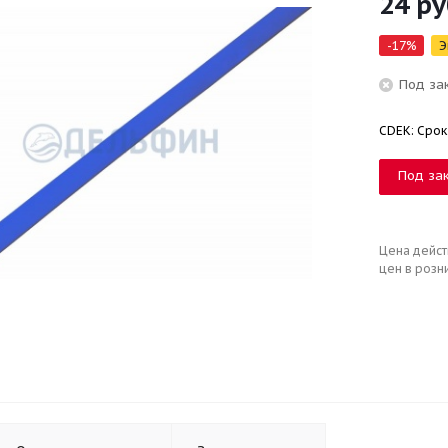
24
ру
-
17
%
Э
Под за
CDEK: Срок
Под за
Цена дейст
цен в розн