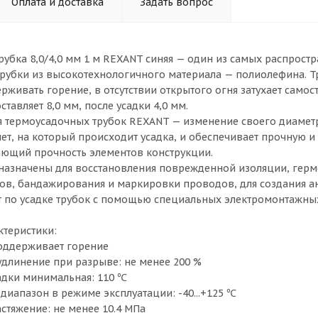
Оплата и доставка
Задать вопрос
рубка 8,0/4,0 мм 1 м REXANT синяя — один из самых распрос
рубки из высокотехнологичного материала — полиолефина. Тру
рживать горение, в отсутствии открытого огня затухает самос
ставляет 8,0 мм, после усадки 4,0 мм.
 термоусадочных трубок REXANT — изменение своего диаметра
ет, на который происходит усадка, и обеспечивает прочную и
ающий прочность элементов конструкции.
назначены для восстановления поврежденной изоляции, герм
ов, бандажирования и маркировки проводов, для создания а
 по усадке трубок с помощью специальных электромонтажны
ктеристики:
 поддерживает горение
 удлинение при разрыве: не менее 200 %
садки минимальная: 110 ℃
диапазон в режиме эксплуатации: -40...+125 ℃
астяжение: не менее 10.4 МПа