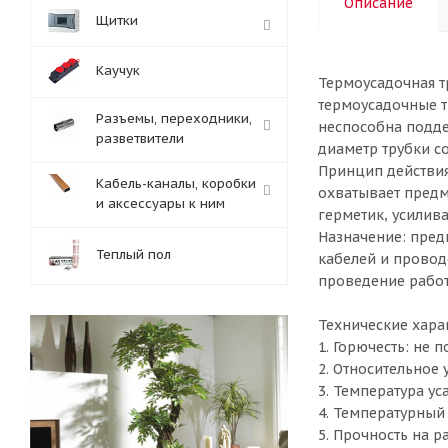
Описание
Щитки
Каучук
Термоусадочная т
термоусадочные т
Разъемы, переходники,
неспособна подде
разветвители
диаметр трубки со
Принцип действия
Кабель-каналы, коробки
охватывает предм
и аксессуары к ним
герметик, усилив
Назначение: пред
Теплый пол
кабелей и провод
проведение работ
Технические хара
1. Горючесть: не
2. Относительное
3. Температура у
4. Температурный 
5. Прочность на р