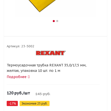
Артикул:
23-5002
Термоусадочная трубка REXANT 35,0/17,5 мм,
желтая, упаковка 10 шт. по 1 м
Подробнее
120
руб.
/шт
145
руб.
-
17
%
Экономия
25
руб.