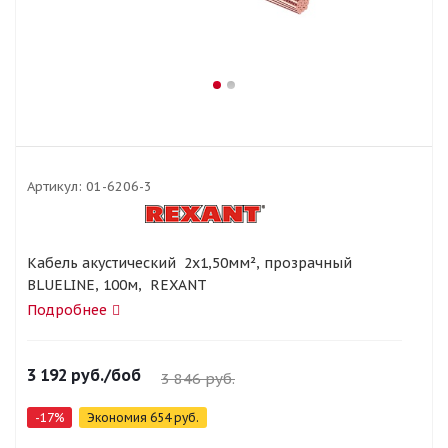
Артикул:
01-6206-3
Кабель акустический 2х1,50мм², прозрачный
BLUELINE, 100м, REXANT
Подробнее
3 192
руб.
/боб
3 846
руб.
-
17
%
Экономия
654
руб.