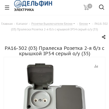
0
ЭЛЕКТРИКА
Главная
-
Каталог
-
Розетки Выключатели Блоки
-
Блоки
-
РА16-302
(03) Пралеска Розетка 2-я б/з с крышкой IP54 серый о/у (35)
РА16-302 (03) Пралеска Розетка 2-я б/з с
крышкой IP54 серый о/у (35)