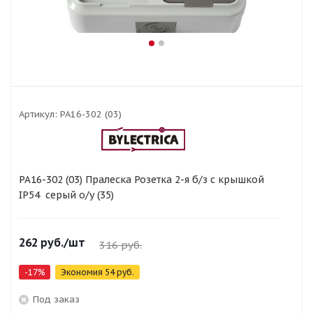
Артикул:
РА16-302 (03)
РА16-302 (03) Пралеска Розетка 2-я б/з с крышкой
IP54 серый о/у (35)
262
руб.
/шт
316
руб.
-
17
%
Экономия
54
руб.
Под заказ