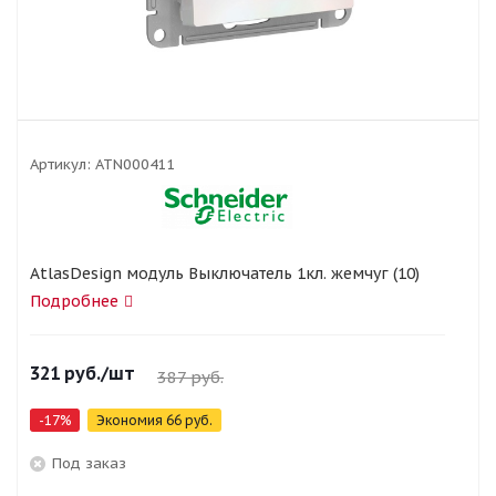
Артикул:
ATN000411
AtlasDesign модуль Выключатель 1кл. жемчуг (10)
Подробнее
321
руб.
/шт
387
руб.
-
17
%
Экономия
66
руб.
Под заказ