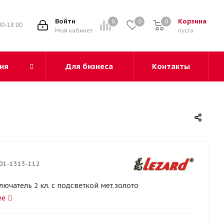
3
Войти
Корзина
0
0
0
00-18:00
Мой кабинет
пуста
ия
Для бизнеса
Контакты
01-1313-112
ючатель 2 кл. с подсветкой мет.золото
ее