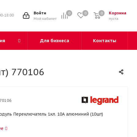
3
Войти
Корзина
0
0
0
00-18:00
Мой кабинет
пуста
ия
Для бизнеса
Контакты
т) 770106
70106
одуль Переключатель 1кл. 10А алюминий (10шт)
ее