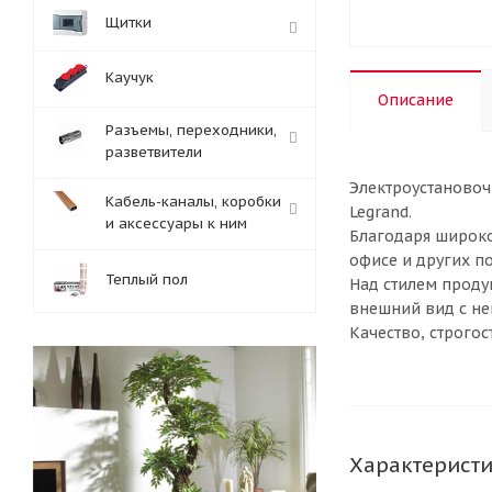
Щитки
Каучук
Описание
Разъемы, переходники,
разветвители
Электроустановоч
Кабель-каналы, коробки
Legrand.
и аксессуары к ним
Благодаря широко
офисе и других п
Теплый пол
Над стилем проду
внешний вид с н
Качество, строгос
Характерист