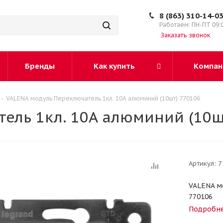
8 (863) 310-14-0
Работаем: ПН-ПТ 09:
Заказать звонок
Бренды
Как купить
Компан
-
VALENA модуль Переключатель 1кл. 10А алюминий (10шт) 770106
ель 1кл. 10А алюминий (10ш
Артикул:
7
VALENA м
770106
Подробн