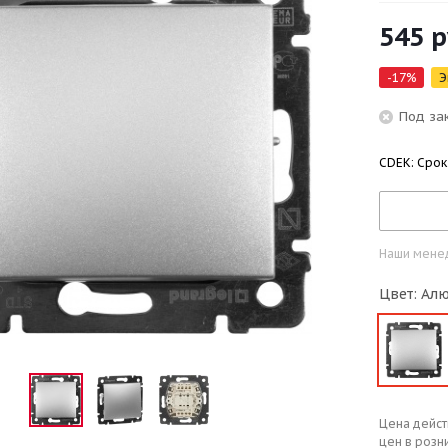
545
р
-
17
%
Э
Под за
CDEK: Срок
Наши менед
Цвет: Ал
Цена дейст
цен в розн