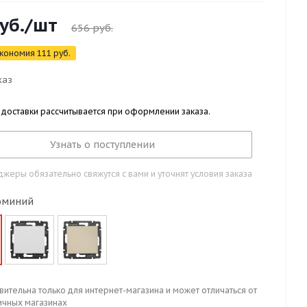
уб.
/шт
656
руб.
кономия
111
руб.
каз
 доставки рассчитывается при оформлении заказа.
Узнать о поступлении
жеры обязательно свяжутся с вами и уточнят условия заказа
юминий
вительна только для интернет-магазина и может отличаться от
ичных магазинах