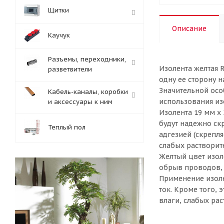
Щитки
Описание
Каучук
Разъемы, переходники,
Изолента желтая 
разветвители
одну ее сторону 
Значительной осо
Кабель-каналы, коробки
использования изо
и аксессуары к ним
Изолента 19 мм х
будут надежно ск
Теплый пол
адгезией (скрепля
слабых растворите
Желтый цвет изол
обрыв проводов, т
Применение изоле
ток. Кроме того,
влаги, слабых раст