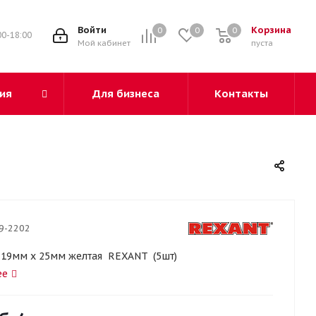
3
Войти
Корзина
0
0
0
00-18:00
Мой кабинет
пуста
ия
Для бизнеса
Контакты
9-2202
 19мм х 25мм желтая REXANT (5шт)
ее