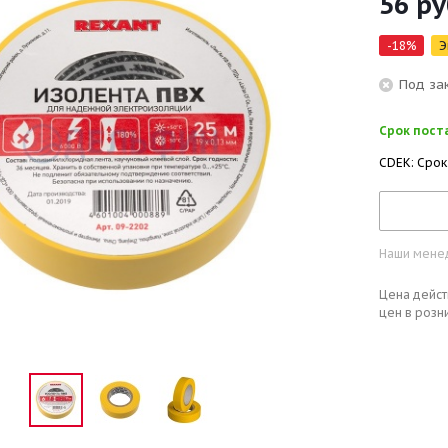
56
ру
-
18
%
Э
Под за
Срок поста
CDEK: Срок
Наши менед
Цена дейст
цен в розн