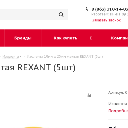
8 (863) 310-14-0
Работаем: ПН-ПТ 09:
Заказать звонок
Бренды
Как купить
Компан
-
Изолента
-
Изолента 19мм х 25мм желтая REXANT (5шт)
тая REXANT (5шт)
Артикул:
0
Изолента
Подробн