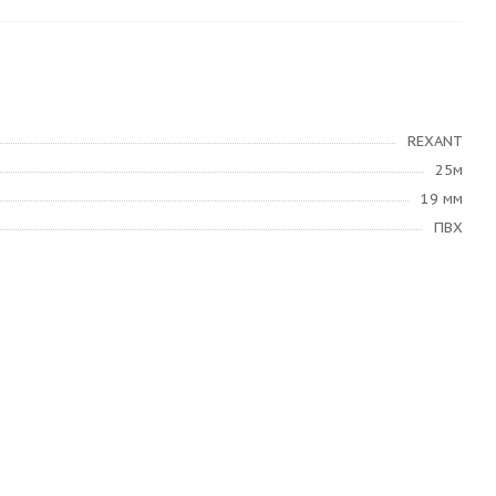
REXANT
25м
19 мм
ПВХ