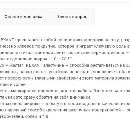
Оплата и доставка
Задать вопрос
REXANT представляет собой поливинилхлоридную пленку, раз
нанесено клеевое покрытие, которое и играет ключевую роль 
бенностью изоляционной ленты является ее термостойкость —
лент довольно широк –10...+70 °С.
 25 м желтая REXANT эластична — способна растягиваться на 
реплены., плохо рвется, устойчива к погодным явлениям, об
ет поверхности). Главными свойствами этого материла являет
лей и солей.
енты маркировки проводов, концов кабеля. Это довольно яр
ак как это сразу обратит на себя внимание.
нты очень широко — в быту и в производстве в качестве изо
 это надежный способ скрепления различных поверхностей — о
ворителей, солей и т. д.