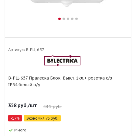
Артикул:
В-РЦ-657
В-РЦ-657 Пралеска Блок Выкл. 1кл.+ розетка с/з
IP54 белый о/у
358
руб.
/шт
431
руб.
-
17
%
Экономия
73
руб.
Много