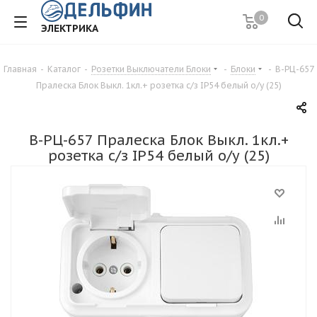
0
ЭЛЕКТРИКА
Главная
-
Каталог
-
Розетки Выключатели Блоки
-
Блоки
-
В-РЦ-657
Пралеска Блок Выкл. 1кл.+ розетка с/з IP54 белый о/у (25)
В-РЦ-657 Пралеска Блок Выкл. 1кл.+
розетка с/з IP54 белый о/у (25)