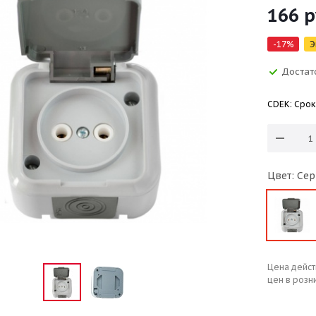
166
р
-
17
%
Э
Достат
CDEK: Срок
Цвет: Се
Цена дейст
цен в розн