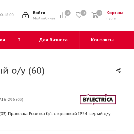
3
Войти
Корзина
0
0
0
00-18:00
Мой кабинет
пуста
ия
Для бизнеса
Контакты
й о/у (60)
А16-296 (03)
(03) Пралеска Розетка б/з с крышкой IP54 серый о/у