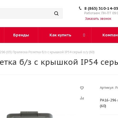
8 (863) 310-14-0
Работаем: ПН-ПТ 09:
Заказать звонок
Бренды
Как купить
Компан
296 (03) Пралеска Розетка б/з с крышкой IP54 серый о/у (60)
етка б/з с крышкой IP54 серы
Артикул:
Р
РА16-296 
(60)